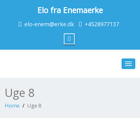
Elo fra Enemaerke
elo-enem@erke.dk
+4528977137
Toggl
navig
Uge 8
Home
Uge 8