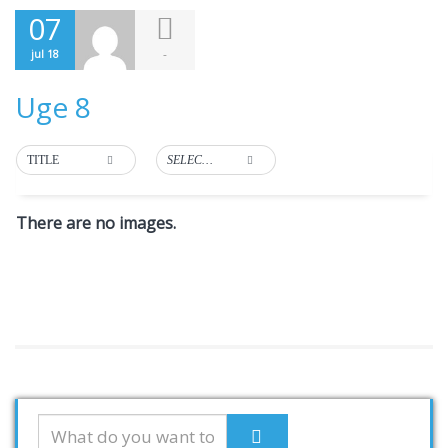
07
-
jul 18
Uge 8
TITLE
SELECT TAG
There are no images.