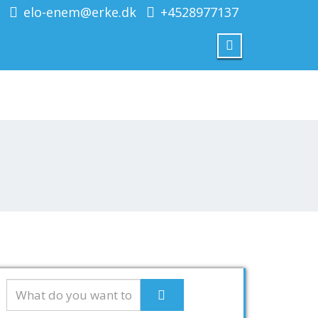
elo-enem@erke.dk
+4528977137