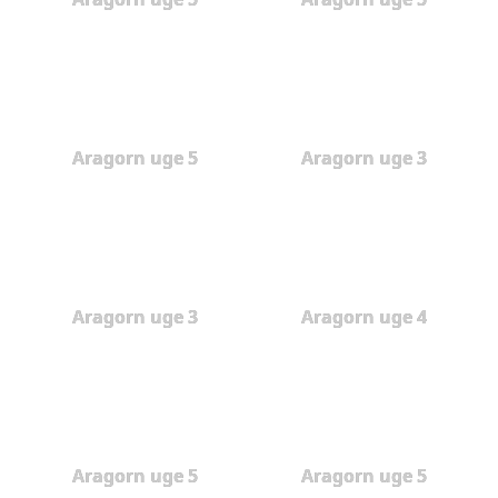
Aragorn uge 5
Aragorn uge 3
Aragorn uge 3
Aragorn uge 4
Aragorn uge 5
Aragorn uge 5