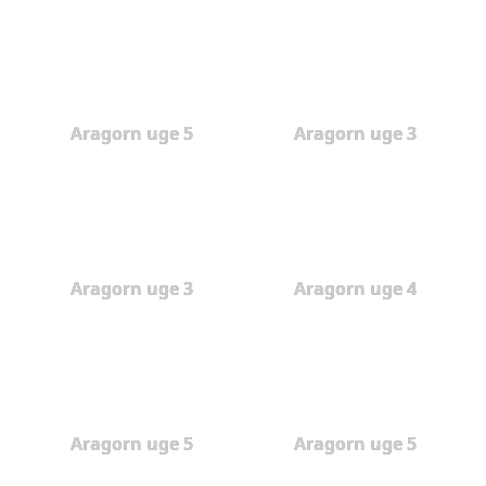
Aragorn uge 5
Aragorn uge 3
Aragorn uge 3
Aragorn uge 4
Aragorn uge 5
Aragorn uge 5