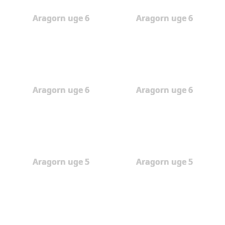
Aragorn uge 6
Aragorn uge 6
Aragorn uge 6
Aragorn uge 6
Aragorn uge 5
Aragorn uge 5