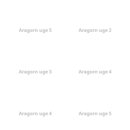
Aragorn uge 5
Aragorn uge 2
Aragorn uge 3
Aragorn uge 4
Aragorn uge 4
Aragorn uge 5