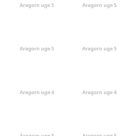
Aragorn uge 5
Aragorn uge 5
Aragorn uge 5
Aragorn uge 5
Aragorn uge 4
Aragorn uge 4
Aragorn uge 5
Aragorn uge 5