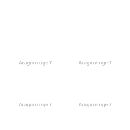
Aragorn uge 7
Aragorn uge 7
Aragorn uge 7
Aragorn uge 7