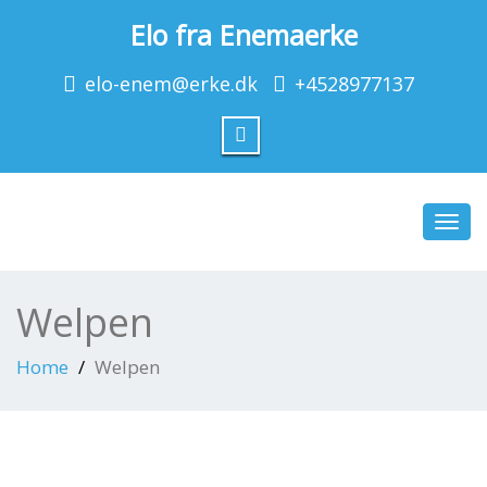
Elo fra Enemaerke
elo-enem@erke.dk
+4528977137
Toggl
navig
Welpen
Home
Welpen