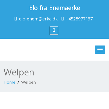
Elo fra Enemaerke
elo-enem@erke.dk
+4528977137
Toggl
navig
Welpen
Home
Welpen